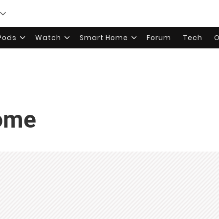
rPods
Watch
Smart Home
Forum
Tech
O
ome