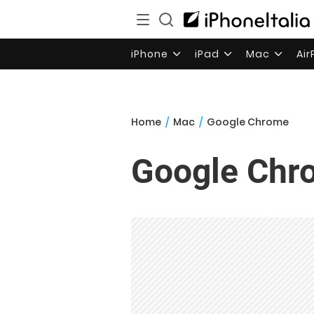
iPhone
iPad
Mac
Ai
Home
/
Mac
/
Google Chrome
Google Chr