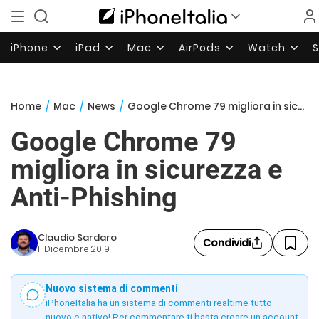
iPhone
iPad
Mac
AirPods
Watch
Home
/
Mac
/
News
/
Google Chrome 79 migliora in sicurezza e Anti-Phishing
Google Chrome 79
migliora in sicurezza e
Anti-Phishing
Claudio Sardaro
Condividi
11 Dicembre 2019
Nuovo sistema di commenti
iPhoneItalia ha un sistema di commenti realtime tutto
nuovo e nativo! Per commentare ti basta creare un account