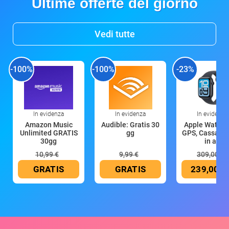
Ultime offerte del giorno
Vedi tutte
-100%
-100%
-23%
In evidenza
In evidenza
In evidenza
Amazon Music
Audible: Gratis 30
Apple Watch 
Unlimited GRATIS
gg
GPS, Cassa 4
30gg
in all
10,99 €
9,99 €
309,00 €
GRATIS
GRATIS
239,00 €