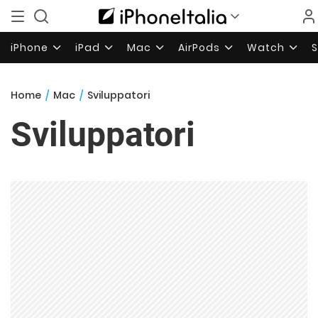
iPhone
iPad
Mac
AirPods
Watch
Home
/
Mac
/
Sviluppatori
Sviluppatori