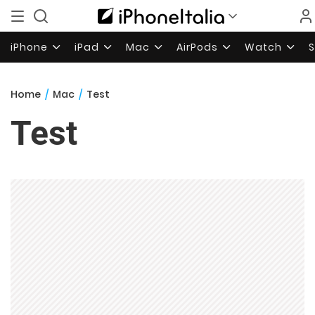
iPhone
iPad
Mac
AirPods
Watch
Home
/
Mac
/
Test
Test