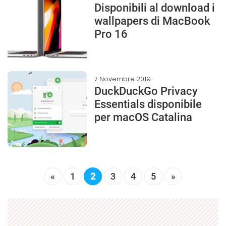
Disponibili al download i
wallpapers di MacBook
Pro 16
7 Novembre 2019
DuckDuckGo Privacy
Essentials disponibile
per macOS Catalina
«
1
2
3
4
5
»