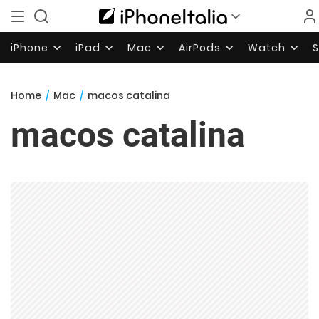
iPhone
iPad
Mac
AirPods
Watch
Home
/
Mac
/
macos catalina
macos catalina