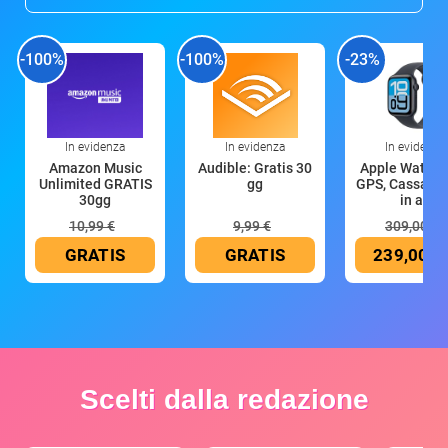
-100%
-100%
-23%
In evidenza
In evidenza
In evidenza
Amazon Music
Audible: Gratis 30
Apple Watch 
Unlimited GRATIS
gg
GPS, Cassa 4
30gg
in all
10,99 €
9,99 €
309,00 €
GRATIS
GRATIS
239,00 €
Scelti dalla redazione