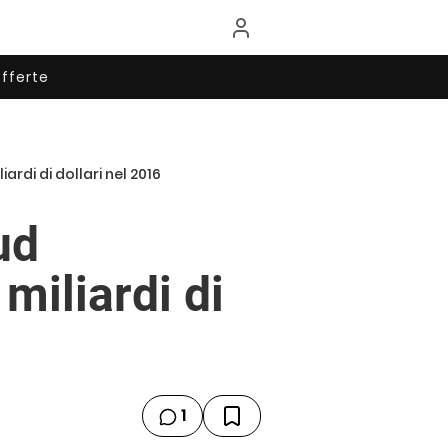
fferte
rdi di dollari nel 2016
ud
miliardi di
1