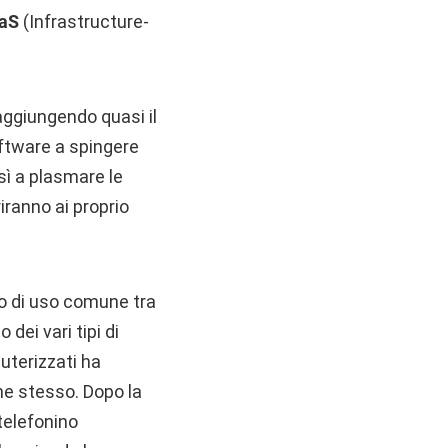
aaS
(Infrastructure-
aggiungendo quasi il
software a spingere
sì a plasmare le
iranno ai proprio
do di uso comune tra
 dei vari tipi di
puterizzati ha
ne stesso. Dopo la
telefonino