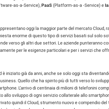
tware-as-a-Service),
PaaS
(Platform-as-a -Service) e
I
rappresentano oggi la maggior parte del mercato Cloud, r
ichiesta enorme di questo tipo di servizi basati sul solo 
iende verso gli altri due settori. Le aziende punteranno co
amente per le esigenze particolari e per i servizi che offr
d è iniziato già da anni, anche se solo oggi sta diventan
usiness. Quello che ha spinto più di tutti verso lo sviluppo
tphone. L’arrivo di centinaia di milioni di telefonini com
 allo sviluppo di ogni servizio collaterale allo smartpho
rrivato quindi il Cloud, strumento nuovo e compendio del 