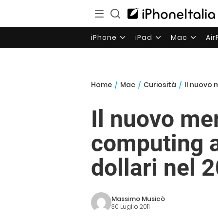
iPhone
iPad
Mac
Ai
Home
/
Mac
/
Curiosità
/
Il nuovo 
Il nuovo me
computing ar
dollari nel 
Massimo Musicò
30 Luglio 2011