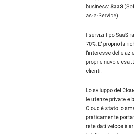
business:
SaaS
(Sof
as-a-Service).
I servizi tipo SaaS 
70%. E’ proprio la r
l’interesse delle az
proprie nuvole esatt
clienti.
Lo sviluppo del Clou
le utenze private e b
Cloud è stato lo smar
praticamente portato
rete dati veloce è a