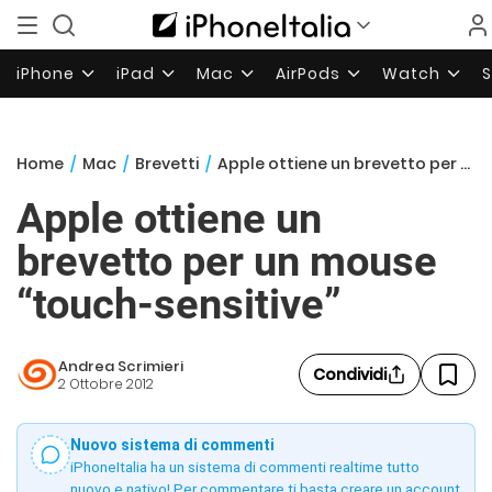
iPhone
iPad
Mac
AirPods
Watch
Home
/
Mac
/
Brevetti
/
Apple ottiene un brevetto per un mouse “touch-sensitive”
Apple ottiene un
brevetto per un mouse
“touch-sensitive”
Andrea Scrimieri
Condividi
2 Ottobre 2012
Nuovo sistema di commenti
iPhoneItalia ha un sistema di commenti realtime tutto
nuovo e nativo! Per commentare ti basta creare un account