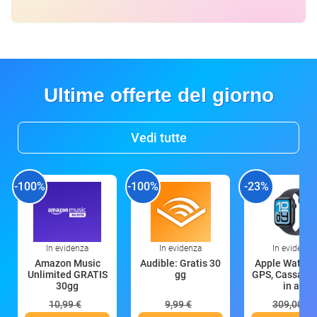
Ultime offerte del giorno
Vedi tutte
-100%
-100%
-23%
In evidenza
In evidenza
In evidenza
Amazon Music
Audible: Gratis 30
Apple Watch 
Unlimited GRATIS
gg
GPS, Cassa 4
30gg
in all
10,99 €
9,99 €
309,00 €