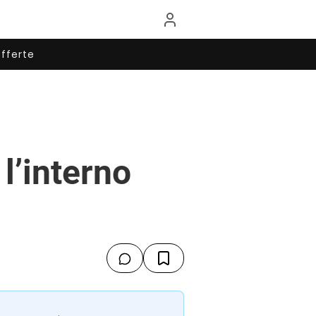
fferte
l’interno