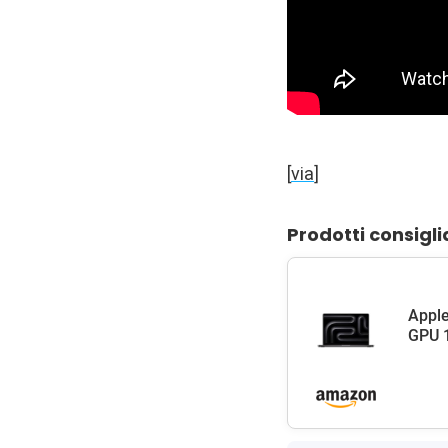
[
via
]
Prodotti consigli
Apple
GPU 1