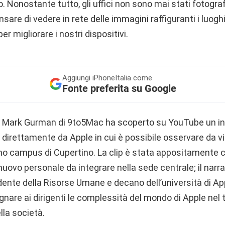
 Nonostante tutto, gli uffici non sono mai stati fotograf
e di vedere in rete delle immagini raffiguranti i luoghi in
er migliorare i nostri dispositivi.
Aggiungi
iPhoneItalia come
Fonte preferita su Google
eri, Mark Gurman di 9to5Mac ha scoperto su YouTube un i
direttamente da Apple in cui è possibile osservare da vic
rimo campus di Cupertino. La clip è stata appositamente
nuovo personale da integrare nella sede centrale; il narr
dente della Risorse Umane e decano dell’università di App
nare ai dirigenti le complessità del mondo di Apple nel t
lla società.