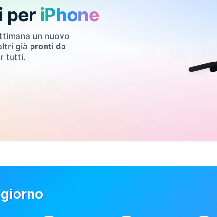
i per
iPhone
ettimana un nuovo
ltri già
pronti da
r tutti.
 giorno