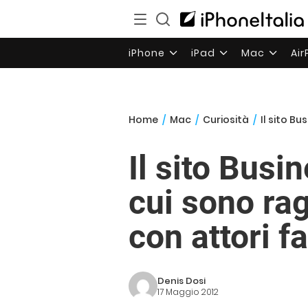
iPhone
iPad
Mac
Ai
Home
/
Mac
/
Curiosità
/
Il sito B
Il sito Busi
cui sono rag
con attori f
Denis Dosi
17 Maggio 2012