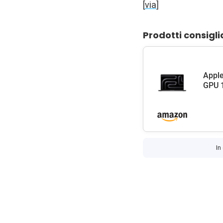
[
via
]
Prodotti consigli
Apple
GPU 1
In