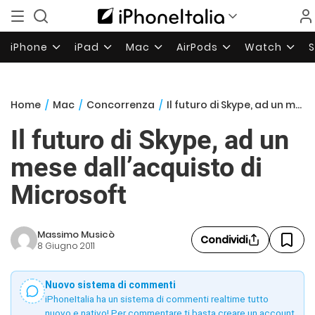
iPhone
iPad
Mac
AirPods
Watch
Home
/
Mac
/
Concorrenza
/
Il futuro di Skype, ad un mese dall’acquisto di Microsoft
Il futuro di Skype, ad un
mese dall’acquisto di
Microsoft
Massimo Musicò
Condividi
8 Giugno 2011
Nuovo sistema di commenti
iPhoneItalia ha un sistema di commenti realtime tutto
nuovo e nativo! Per commentare ti basta creare un account