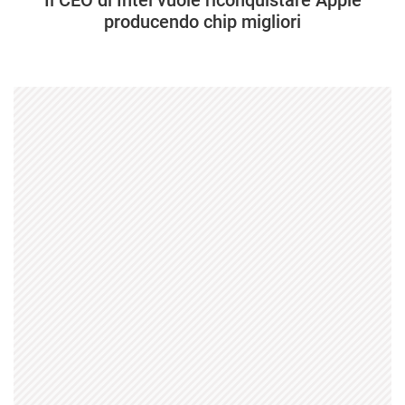
Il CEO di Intel vuole riconquistare Apple
producendo chip migliori