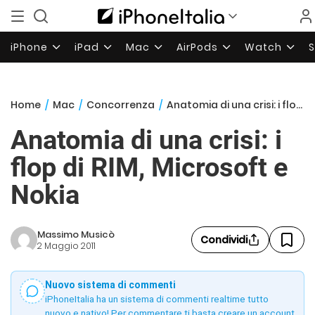
iPhone
iPad
Mac
AirPods
Watch
Home
/
Mac
/
Concorrenza
/
Anatomia di una crisi: i flop di RIM, Microsoft e Nokia
Anatomia di una crisi: i
flop di RIM, Microsoft e
Nokia
Massimo Musicò
Condividi
2 Maggio 2011
Nuovo sistema di commenti
iPhoneItalia ha un sistema di commenti realtime tutto
nuovo e nativo! Per commentare ti basta creare un account