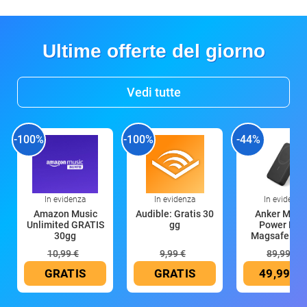
Ultime offerte del giorno
Vedi tutte
-100%
-100%
-44%
In evidenza
In evidenza
In evidenza
Amazon Music
Audible: Gratis 30
Anker Mag
Unlimited GRATIS
gg
Power Ban
30gg
Magsafe 10
mAh
10,99 €
9,99 €
89,99 €
GRATIS
GRATIS
49,99 €