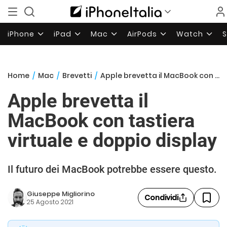
iPhone
iPad
Mac
AirPods
Watch
Home
/
Mac
/
Brevetti
/
Apple brevetta il MacBook con tastiera virtuale e doppio display
Apple brevetta il
MacBook con tastiera
virtuale e doppio display
Il futuro dei MacBook potrebbe essere questo.
Giuseppe Migliorino
Condividi
25 Agosto 2021