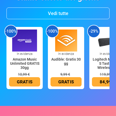
Vedi tutte
-100%
-100%
-29%
In evidenza
In evidenza
In evidenza
Amazon Music
Audible: Gratis 30
Logitech MX 
Unlimited GRATIS
gg
S Tastiera
30gg
Wireless (G
10,99 €
9,99 €
119,99 €
GRATIS
GRATIS
84,99 €