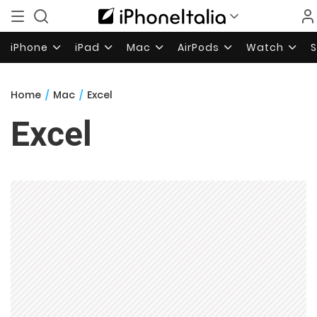
iPhone
iPad
Mac
AirPods
Watch
Home
/
Mac
/
Excel
Excel