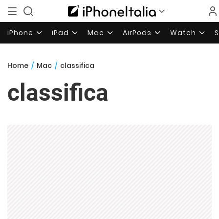
iPhone
iPad
Mac
AirPods
Watch
Home
/
Mac
/
classifica
classifica