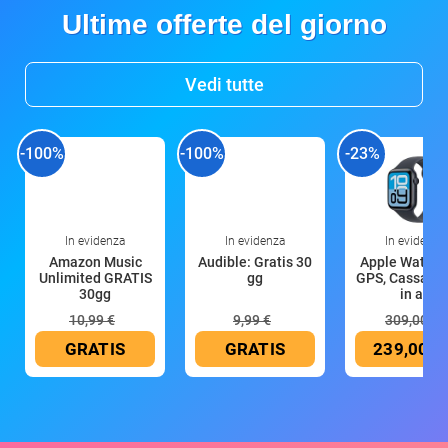
Ultime offerte del giorno
Vedi tutte
-100%
-100%
-23%
In evidenza
In evidenza
In evidenza
Amazon Music
Audible: Gratis 30
Apple Watch 
Unlimited GRATIS
gg
GPS, Cassa 4
30gg
in all
10,99 €
9,99 €
309,00 €
GRATIS
GRATIS
239,00 €