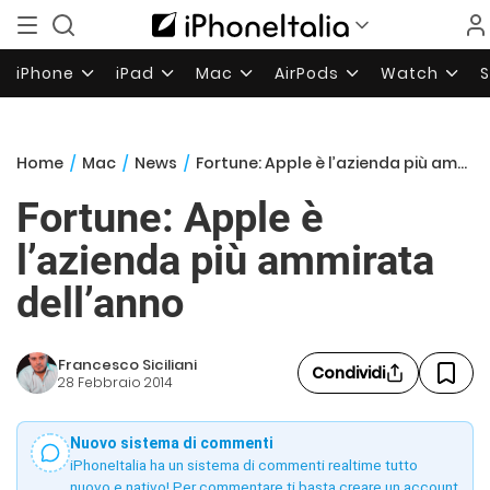
iPhone
iPad
Mac
AirPods
Watch
Home
/
Mac
/
News
/
Fortune: Apple è l’azienda più ammirata dell’anno
Fortune: Apple è
l’azienda più ammirata
dell’anno
Francesco Siciliani
Condividi
28 Febbraio 2014
Nuovo sistema di commenti
iPhoneItalia ha un sistema di commenti realtime tutto
nuovo e nativo! Per commentare ti basta creare un account