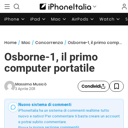
iPhone
iPad
Mac
AirPods
Watch
Home
/
Mac
/
Concorrenza
/
Osborne-1, il primo computer portatile
Osborne-1, il primo
computer portatile
Massimo Musicò
Condividi
3 Aprile 2011
Nuovo sistema di commenti
iPhoneItalia ha un sistema di commenti realtime tutto
nuovo e nativo! Per commentare ti basta creare un account
e potrai subito commentare.
Prova la
nuova sezione commenti
!