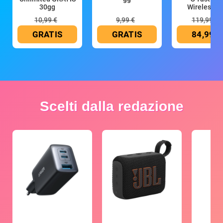
30gg
Wireless (G
10,99 €
9,99 €
119,99 €
GRATIS
GRATIS
84,99 €
Scelti dalla redazione