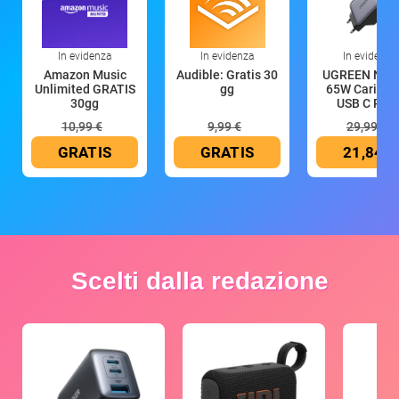
In evidenza
In evidenza
In evidenza
Amazon Music
Audible: Gratis 30
UGREEN Nex
Unlimited GRATIS
gg
65W Caricat
30gg
USB C Rica
10,99 €
9,99 €
29,99 €
GRATIS
GRATIS
21,84 €
Scelti dalla redazione