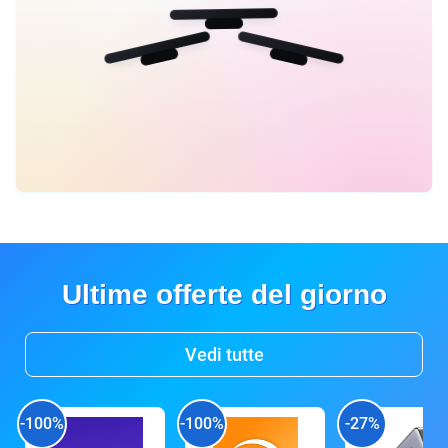
Ultime offerte del giorno
Vedi tutte
-100%
-100%
-27%