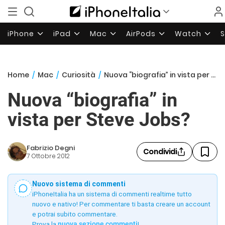
iPhone
iPad
Mac
AirPods
Watch
Home
/
Mac
/
Curiosità
/
Nuova “biografia” in vista per Steve Jobs?
Nuova “biografia” in
vista per Steve Jobs?
Fabrizio Degni
Condividi
7 Ottobre 2012
Nuovo sistema di commenti
iPhoneItalia ha un sistema di commenti realtime tutto
nuovo e nativo! Per commentare ti basta creare un account
e potrai subito commentare.
Prova la
nuova sezione commenti
!