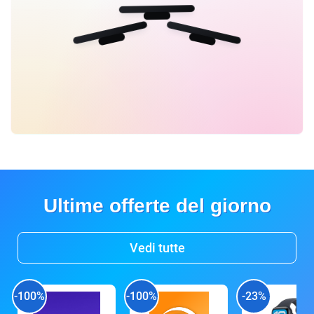
Ultime offerte del giorno
Vedi tutte
-100%
-100%
-23%