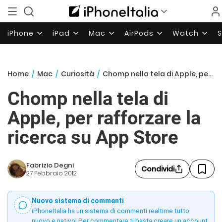
iPhone
iPad
Mac
AirPods
Watch
Home
/
Mac
/
Curiosità
/
Chomp nella tela di Apple, per rafforzare la ricerca su App Store
Chomp nella tela di
Apple, per rafforzare la
ricerca su App Store
Fabrizio Degni
Condividi
27 Febbraio 2012
Nuovo sistema di commenti
iPhoneItalia ha un sistema di commenti realtime tutto
nuovo e nativo! Per commentare ti basta creare un account