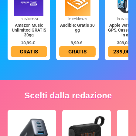
In evidenza
In evidenza
In evidenza
Amazon Music
Audible: Gratis 30
Apple Watch 
Unlimited GRATIS
gg
GPS, Cassa 4
30gg
in all
10,99 €
9,99 €
309,00 €
GRATIS
GRATIS
239,00 €
Scelti dalla redazione