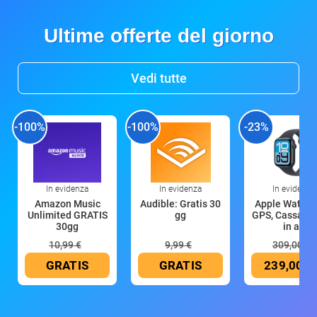
Ultime offerte del giorno
Vedi tutte
-100%
-100%
-23%
In evidenza
In evidenza
In evidenza
Amazon Music
Audible: Gratis 30
Apple Watch 
Unlimited GRATIS
gg
GPS, Cassa 4
30gg
in all
10,99 €
9,99 €
309,00 €
GRATIS
GRATIS
239,00 €