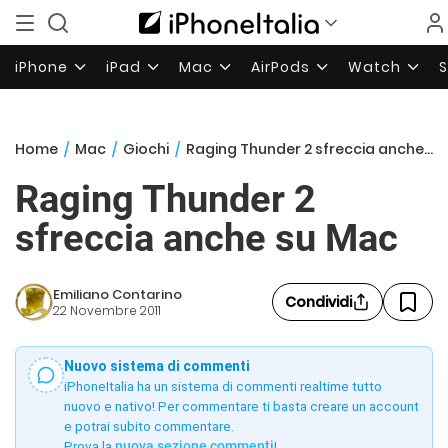
iPhone
iPad
Mac
AirPods
Watch
Home
/
Mac
/
Giochi
/
Raging Thunder 2 sfreccia anche su Mac
Raging Thunder 2
sfreccia anche su Mac
Emiliano Contarino
Condividi
22 Novembre 2011
Nuovo sistema di commenti
iPhoneItalia ha un sistema di commenti realtime tutto
nuovo e nativo! Per commentare ti basta creare un account
e potrai subito commentare.
Prova la
nuova sezione commenti
!