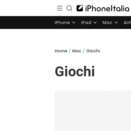
iPhone
iPad
Mac
Ai
Home
/
Mac
/
Giochi
Giochi