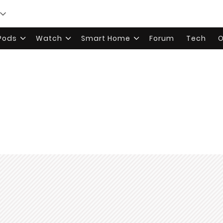
rPods
Watch
Smart Home
Forum
Tech
O