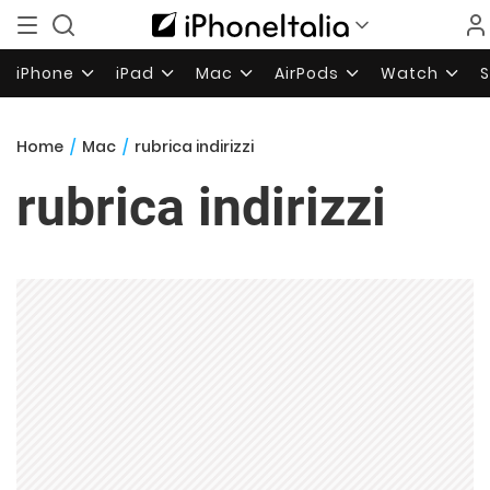
iPhone
iPad
Mac
AirPods
Watch
Home
/
Mac
/
rubrica indirizzi
rubrica indirizzi