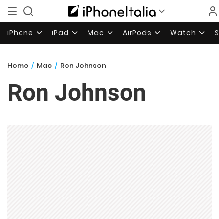
iPhone
iPad
Mac
AirPods
Watch
Home
/
Mac
/
Ron Johnson
Ron Johnson