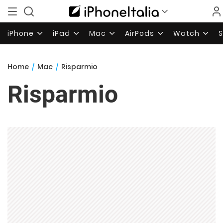
iPhone
iPad
Mac
AirPods
Watch
Home
/
Mac
/
Risparmio
Risparmio