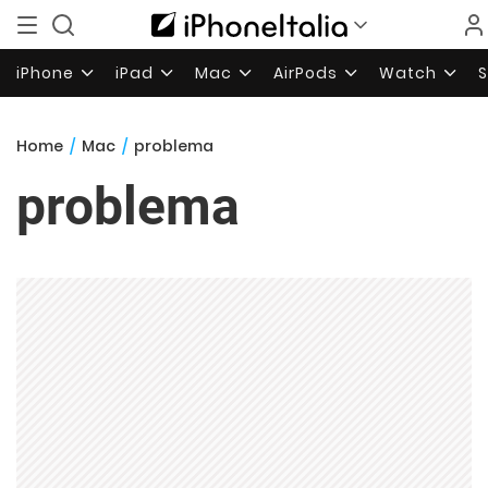
iPhone
iPad
Mac
AirPods
Watch
Home
/
Mac
/
problema
problema