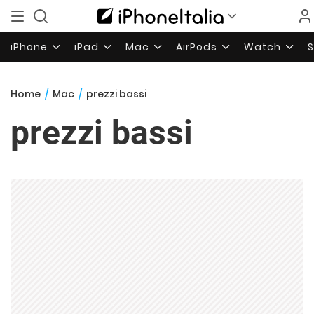
iPhone
iPad
Mac
AirPods
Watch
Home
/
Mac
/
prezzi bassi
prezzi bassi