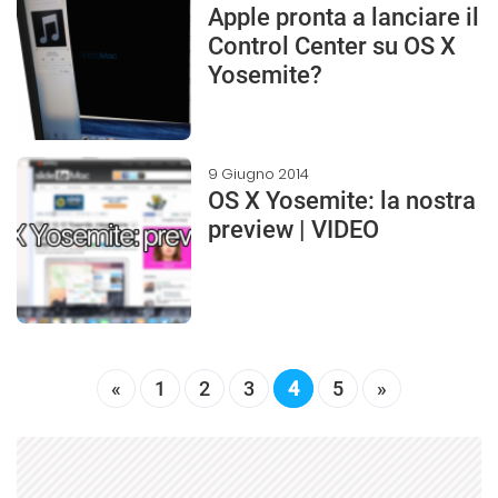
Apple pronta a lanciare il
Control Center su OS X
Yosemite?
9 Giugno 2014
OS X Yosemite: la nostra
preview | VIDEO
«
1
2
3
4
5
»