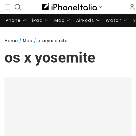
iPhone
iPad
Mac
AirPods
Watch
Home
/
Mac
/
os x yosemite
os x yosemite