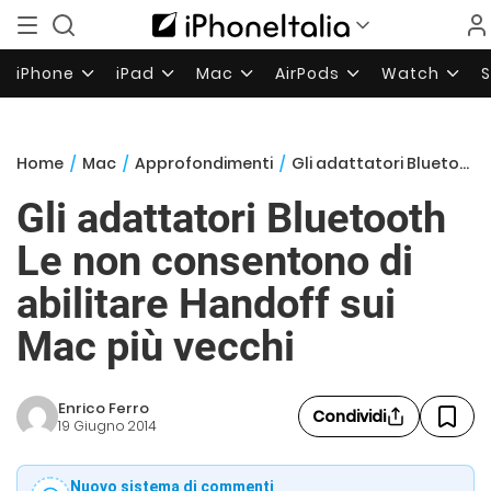
iPhone
iPad
Mac
AirPods
Watch
Home
/
Mac
/
Approfondimenti
/
Gli adattatori Bluetooth Le non consentono di abilitare Handoff sui Mac più vecchi
Gli adattatori Bluetooth
Le non consentono di
abilitare Handoff sui
Mac più vecchi
Enrico Ferro
Condividi
19 Giugno 2014
Nuovo sistema di commenti