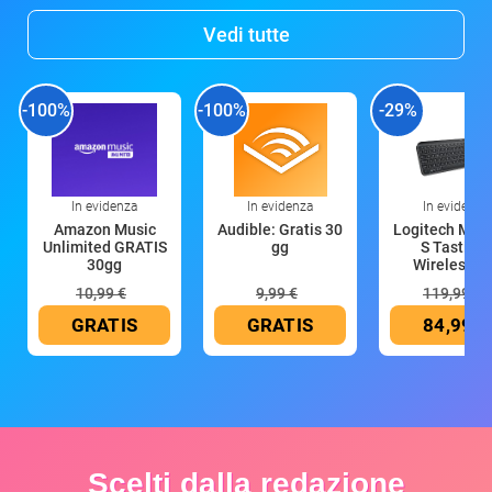
Vedi tutte
-100%
-100%
-29%
In evidenza
In evidenza
In evidenza
Amazon Music
Audible: Gratis 30
Logitech MX 
Unlimited GRATIS
gg
S Tastiera
30gg
Wireless (G
10,99 €
9,99 €
119,99 €
GRATIS
GRATIS
84,99 €
Scelti dalla redazione