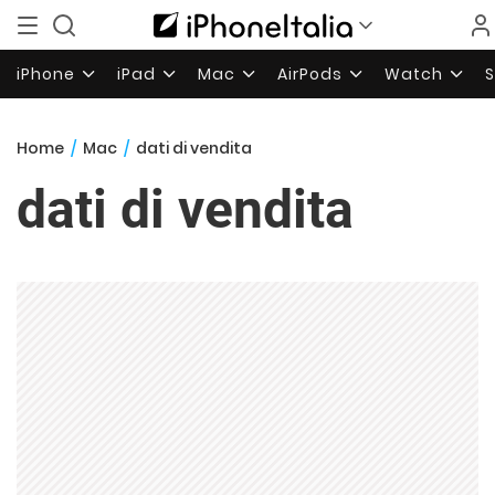
iPhone
iPad
Mac
AirPods
Watch
Home
/
Mac
/
dati di vendita
dati di vendita