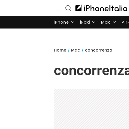
iPhone
iPad
Mac
Ai
Home
/
Mac
/
concorrenza
concorrenz