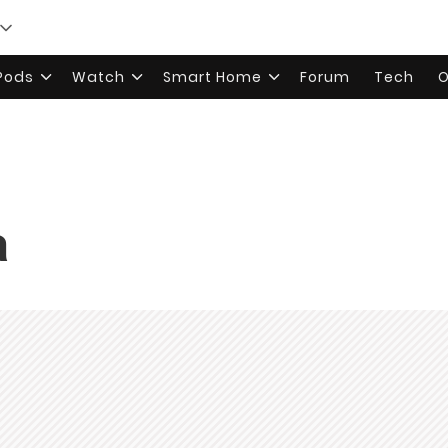
rPods
Watch
Smart Home
Forum
Tech
O
a