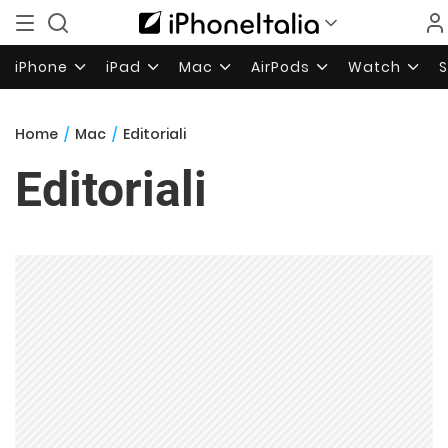
iPhone
iPad
Mac
AirPods
Watch
Home
/
Mac
/
Editoriali
Editoriali