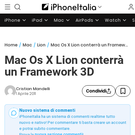
iPhone
iPad
Mac
AirPods
Watch
Home
/
Mac
/
Lion
/
Mac Os X Lion conterrà un Framework 3D
Mac Os X Lion conterrà
un Framework 3D
Cristian Mandelli
Condividi
1 Aprile 2011
Nuovo sistema di commenti
iPhoneItalia ha un sistema di commenti realtime tutto
nuovo e nativo! Per commentare ti basta creare un account
e potrai subito commentare.
Prova la
nuova sezione commenti
!