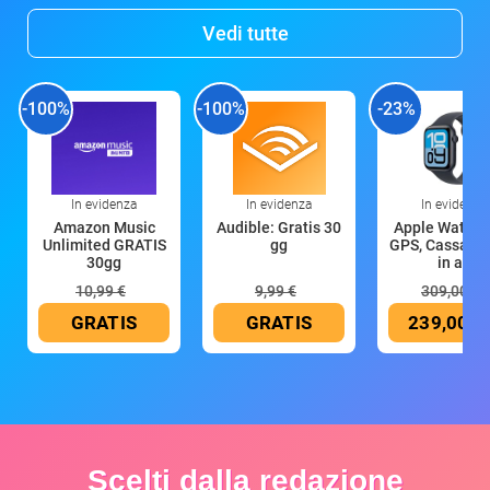
Vedi tutte
-100%
-100%
-23%
In evidenza
In evidenza
In evidenza
Amazon Music
Audible: Gratis 30
Apple Watch 
Unlimited GRATIS
gg
GPS, Cassa 4
30gg
in all
10,99 €
9,99 €
309,00 €
GRATIS
GRATIS
239,00 €
Scelti dalla redazione