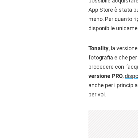
possibile acquistare
App Store è stata p
meno. Per quanto rig
disponibile unicamen
Tonality
, la version
fotografia e che pe
procedere con l’acqu
versione PRO
,
dispo
anche per i principi
per voi.