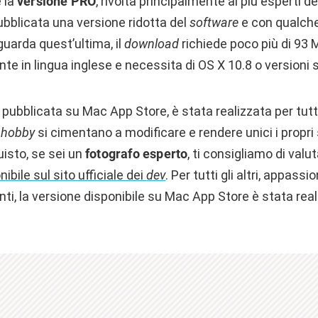
 la
versione PRO
, rivolta principalmente ai più esperti d
ubblicata una versione ridotta del
software
e con qualche
uarda quest’ultima, il
download
richiede poco più di 93 M
te in lingua inglese e necessita di OS X 10.8 o versioni
e pubblicata su Mac App Store, è stata realizzata per tutti
r
hobby
si cimentano a modificare e rendere unici i propri 
isto, se sei un
fotografo esperto
, ti consigliamo di valu
nibile sul sito ufficiale dei
dev
. Per tutti gli altri, appassi
anti, la versione disponibile su Mac App Store è stata rea