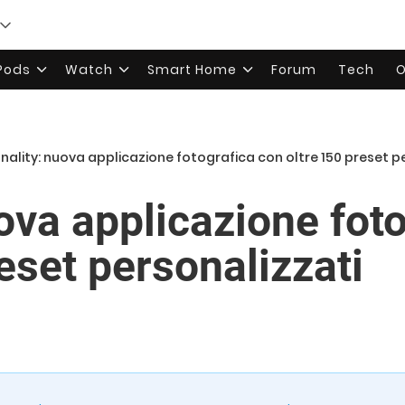
rPods
Watch
Smart Home
Forum
Tech
O
nality: nuova applicazione fotografica con oltre 150 preset p
ova applicazione fot
eset personalizzati