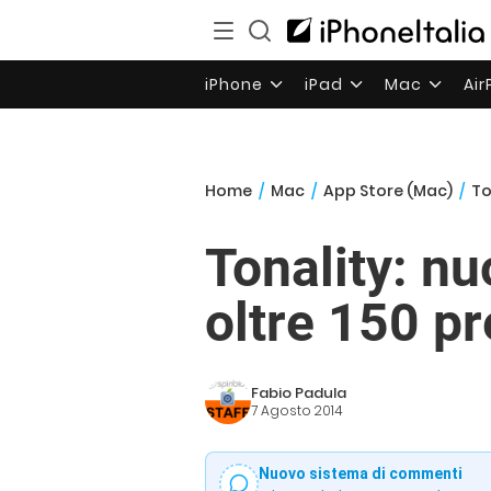
iPhone
iPad
Mac
Ai
Home
/
Mac
/
App Store (Mac)
/
To
Tonality: nu
oltre 150 pr
Fabio Padula
7 Agosto 2014
Nuovo sistema di commenti