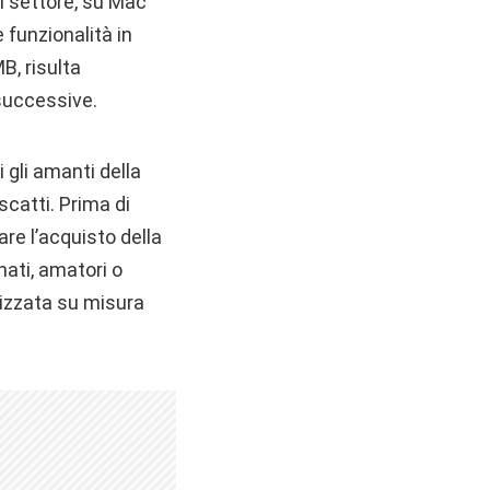
el settore, su Mac
 funzionalità in
B, risulta
 successive.
 gli amanti della
scatti. Prima di
tare l’acquisto della
onati, amatori o
lizzata su misura