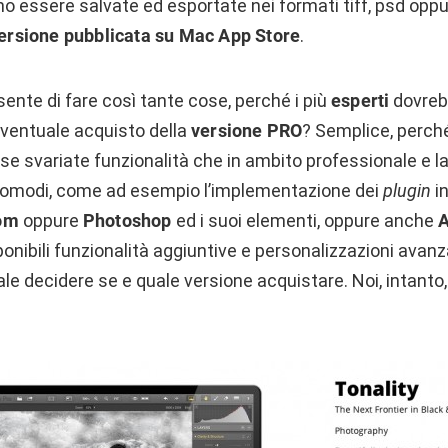
no essere salvate ed esportate nei formati tiff, psd oppu
ersione pubblicata su Mac App Store
.
ente di fare così tante cose, perché i più
esperti
dovreb
ventuale acquisto della
versione PRO
? Semplice, perché
 se svariate funzionalità che in ambito professionale e 
 comodi, come ad esempio l’implementazione dei
plugin
in
om
oppure
Photoshop
ed i suoi elementi, oppure anche
A
sponibili funzionalità aggiuntive e personalizzazioni ava
nale decidere se e quale versione acquistare. Noi, intanto