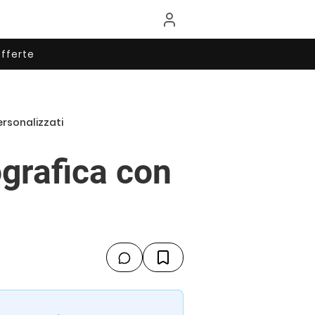
fferte
ersonalizzati
ografica con