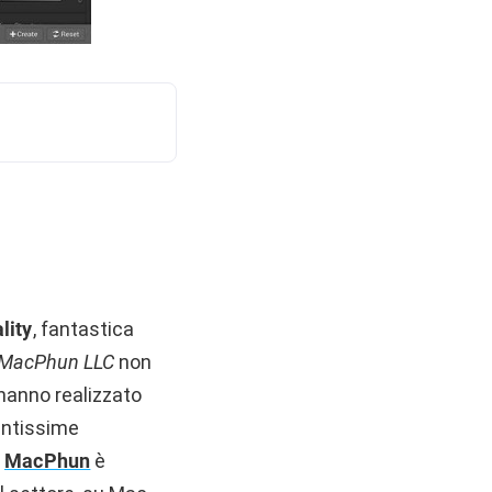
lity
, fantastica
MacPhun LLC
non
 hanno realizzato
tantissime
e
MacPhun
è