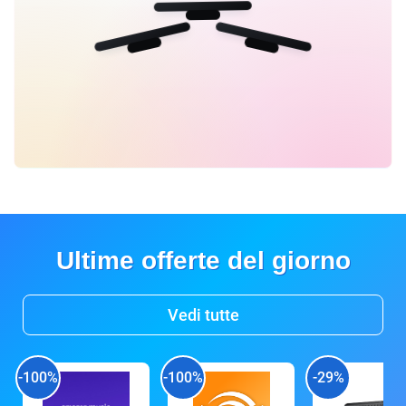
Ultime offerte del giorno
Vedi tutte
-100%
-100%
-29%