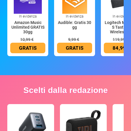
In evidenza
In evidenza
In evidenza
Amazon Music
Audible: Gratis 30
Logitech MX 
Unlimited GRATIS
gg
S Tastiera
30gg
Wireless (G
10,99 €
9,99 €
119,99 €
GRATIS
GRATIS
84,99 €
Scelti dalla redazione