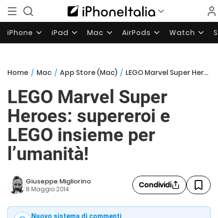
iPhone
iPad
Mac
AirPods
Watch
Home
/
Mac
/
App Store (Mac)
/
LEGO Marvel Super Heroes: supereroi e LEGO insieme per l’umanità!
LEGO Marvel Super
Heroes: supereroi e
LEGO insieme per
l’umanità!
Giuseppe Migliorino
Condividi
8 Maggio 2014
Nuovo sistema di commenti