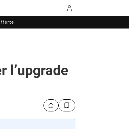
fferte
er l’upgrade