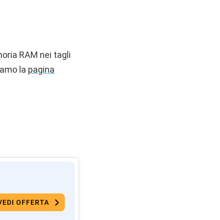
moria RAM nei tagli
iamo la
pagina
VEDI OFFERTA