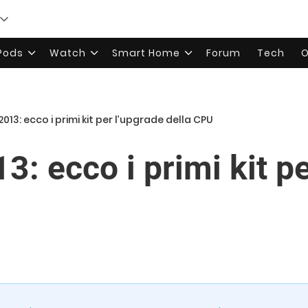
rPods
Watch
Smart Home
Forum
Tech
O
013: ecco i primi kit per l’upgrade della CPU
: ecco i primi kit p