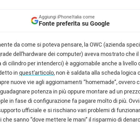
Aggiungi
iPhoneItalia come
Fonte preferita su Google
ente da come si poteva pensare, la OWC (azienda specia
rade dell’hardware dei computer) aveva mostrato che i
di cilindro per intenderci) è aggiornabile anche a livello 
etto in
quest’articolo
, non è saldata alla scheda logica c
apre nuove vie agli aggiornamenti “homemade”, ovvero ca
 guadagnare potenza in più oppure montare ad un prezz
e in fase di configurazione fa pagare molto di più. Ov
 supporto ufficiale e si rischiano vari problemi di funzion
li che sanno “dove mettere le mani” il risparmio di denar