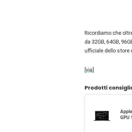
Ricordiamo che oltre
da 32GB, 64GB, 96GB
ufficiale dello store
[
via
]
Prodotti consigli
Apple
GPU 1