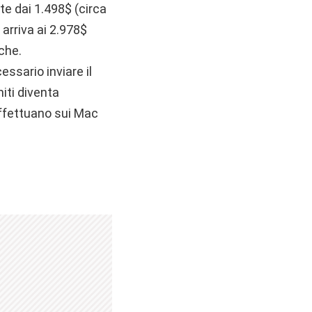
te dai 1.498$ (circa
arriva ai 2.978$
che.
ssario inviare il
niti diventa
ffettuano sui Mac