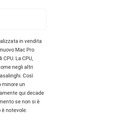
lizzata in vendita
l nuovo Mac Pro
di CPU. La CPU,
ome negli altri
salinghi. Così
o minore un
viamente qui decade
amento se non si è
o è notevole.