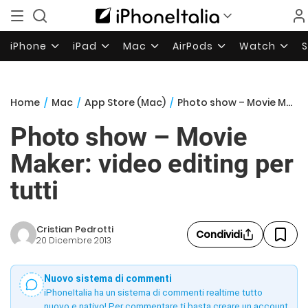
iPhone
iPad
Mac
AirPods
Watch
Home
/
Mac
/
App Store (Mac)
/
Photo show – Movie Maker: video editing per tutti
Photo show – Movie
Maker: video editing per
tutti
Cristian Pedrotti
Condividi
20 Dicembre 2013
Nuovo sistema di commenti
iPhoneItalia ha un sistema di commenti realtime tutto
nuovo e nativo! Per commentare ti basta creare un account