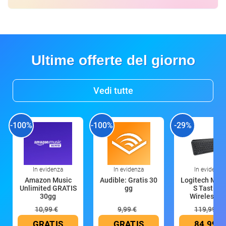
Ultime offerte del giorno
Vedi tutte
-100%
-100%
-29%
In evidenza
In evidenza
In evidenza
Amazon Music
Audible: Gratis 30
Logitech MX 
Unlimited GRATIS
gg
S Tastiera
30gg
Wireless (G
10,99 €
9,99 €
119,99 €
GRATIS
GRATIS
84,99 €