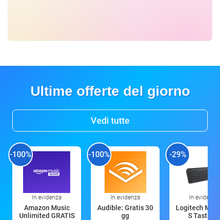
Ultime offerte del giorno
Vedi tutte
-100%
-100%
-29%
In evidenza
In evidenza
In evidenza
Amazon Music
Audible: Gratis 30
Logitech MX 
Unlimited GRATIS
gg
S Tastiera