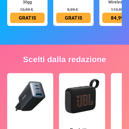
30gg
Wireless (G
10,99 €
9,99 €
119,99 €
GRATIS
GRATIS
84,99 €
Scelti dalla redazione