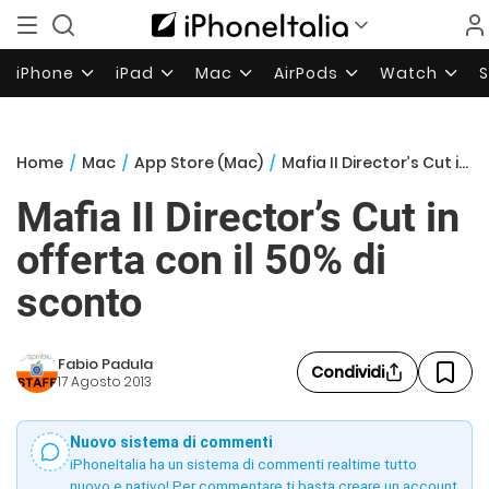
iPhone
iPad
Mac
AirPods
Watch
Home
/
Mac
/
App Store (Mac)
/
Mafia II Director’s Cut in offerta con il 50% di sconto
Mafia II Director’s Cut in
offerta con il 50% di
sconto
Fabio Padula
Condividi
17 Agosto 2013
Nuovo sistema di commenti
iPhoneItalia ha un sistema di commenti realtime tutto
nuovo e nativo! Per commentare ti basta creare un account