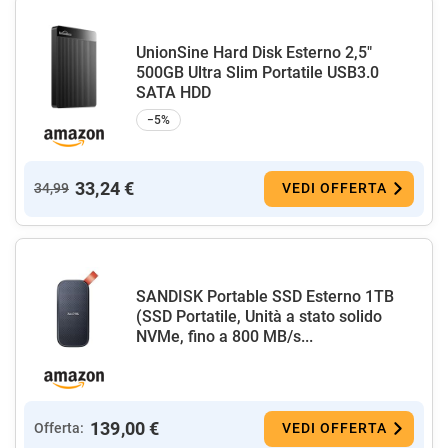
UnionSine Hard Disk Esterno 2,5"
500GB Ultra Slim Portatile USB3.0
SATA HDD
−5%
33,24 €
34,99
VEDI OFFERTA
SANDISK Portable SSD Esterno 1TB
(SSD Portatile, Unità a stato solido
NVMe, fino a 800 MB/s...
139,00 €
Offerta:
VEDI OFFERTA