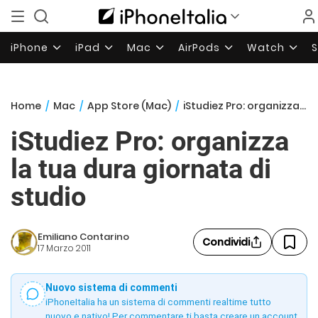
iPhone
iPad
Mac
AirPods
Watch
Home
/
Mac
/
App Store (Mac)
/
iStudiez Pro: organizza la tua dura giornata di studio
iStudiez Pro: organizza
la tua dura giornata di
studio
Emiliano Contarino
Condividi
17 Marzo 2011
Nuovo sistema di commenti
iPhoneItalia ha un sistema di commenti realtime tutto
nuovo e nativo! Per commentare ti basta creare un account