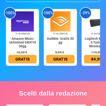
-100%
-100%
-29%
In evidenza
In evidenza
In evidenza
Amazon Music
Audible: Gratis 30
Logitech MX 
Unlimited GRATIS
gg
S Tastiera
30gg
Wireless (G
10,99 €
9,99 €
119,99 €
GRATIS
GRATIS
84,99 €
Scelti dalla redazione