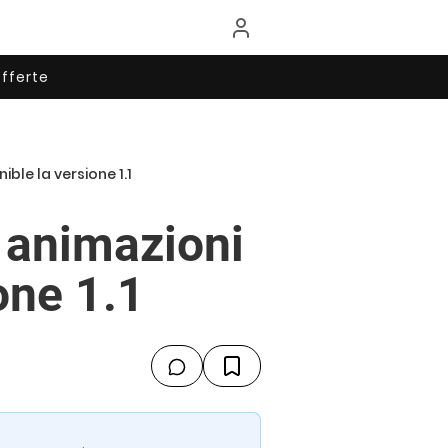
fferte
ble la versione 1.1
 animazioni
one 1.1