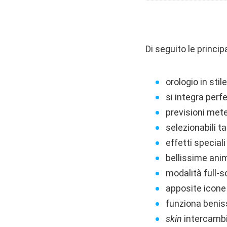
Di seguito le princip
orologio in stil
si integra per
previsioni mete
selezionabili t
effetti speciali
bellissime ani
modalità full-s
apposite icone 
funziona beniss
skin
intercambia