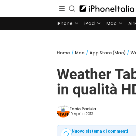
iPhone
iPad
Mac
Ai
Home
/
Mac
/
App Store (Mac)
/
We
Weather Tab
in qualità H
Fabio Padula
19 Aprile 2013
Nuovo sistema di commenti