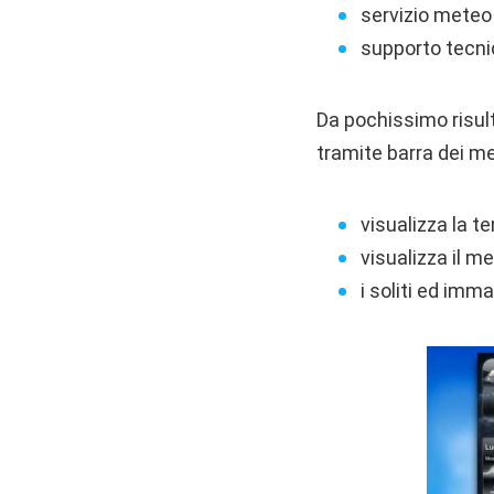
servizio meteo 
supporto tecni
Da pochissimo risul
tramite barra dei m
visualizza la t
visualizza il m
i soliti ed imma