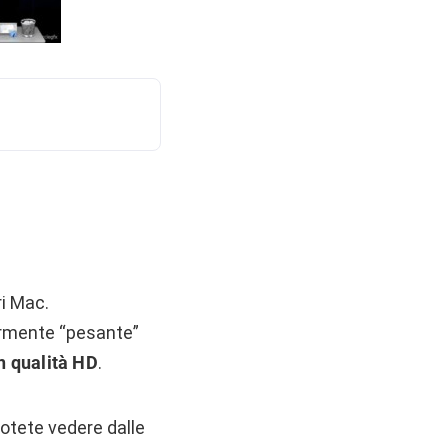
ri Mac.
armente “pesante”
n qualità HD
.
potete vedere dalle