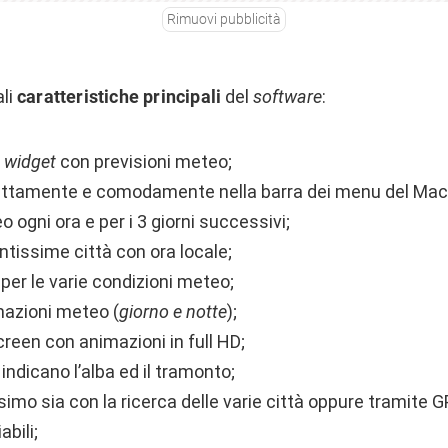
Rimuovi pubblicità
ali
caratteristiche principali
del
software
:
e
widget
con previsioni meteo;
fettamente e comodamente nella barra dei menu del Mac
o ogni ora e per i 3 giorni successivi;
antissime città con ora locale;
 per le varie condizioni meteo;
mazioni meteo (
giorno e notte
);
creen con animazioni in full HD;
indicano l’alba ed il tramonto;
imo sia con la ricerca delle varie città oppure tramite G
bili;