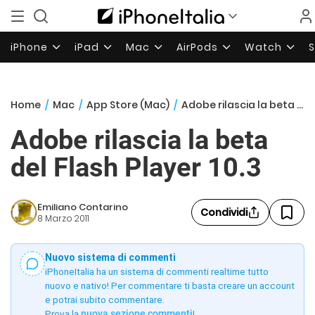
iPhone
iPad
Mac
AirPods
Watch
Home
/
Mac
/
App Store (Mac)
/
Adobe rilascia la beta del Flash Player 10.3
Adobe rilascia la beta
del Flash Player 10.3
Emiliano Contarino
Condividi
8 Marzo 2011
Nuovo sistema di commenti
iPhoneItalia ha un sistema di commenti realtime tutto
nuovo e nativo! Per commentare ti basta creare un account
e potrai subito commentare.
Prova la
nuova sezione commenti
!