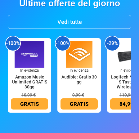
Ultime offerte del giorno
Vedi tutte
-100%
-100%
-29%
In evidenza
In evidenza
In evidenza
Amazon Music
Audible: Gratis 30
Logitech MX 
Unlimited GRATIS
gg
S Tastiera
30gg
Wireless (G
10,99 €
9,99 €
119,99 €
GRATIS
GRATIS
84,99 €