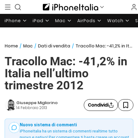
iPhone
iPad
Mac
AirPods
Watch
Home
/
Mac
/
Dati di vendita
/
Tracollo Mac: -41,2% in Italia nell’ultimo trimestre 2012
Tracollo Mac: -41,2% in
Italia nell’ultimo
trimestre 2012
Giuseppe Migliorino
Condividi
14 Febbraio 2013
Nuovo sistema di commenti
iPhoneItalia ha un sistema di commenti realtime tutto
nuovo e nativo! Per commentare ti basta creare un account