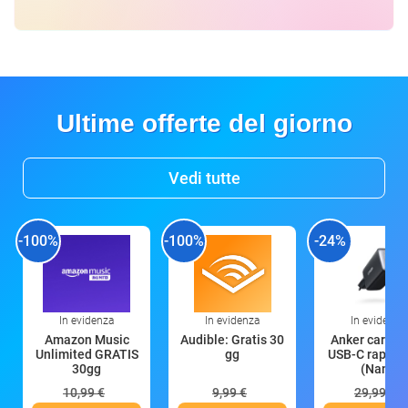
Ultime offerte del giorno
Vedi tutte
-100%
-100%
-24%
In evidenza
In evidenza
In evidenza
Amazon Music
Audible: Gratis 30
Anker caricat
Unlimited GRATIS
gg
USB-C rapido
30gg
(Nano
10,99 €
9,99 €
29,99 €