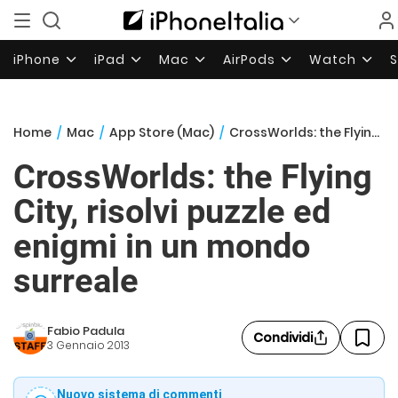
iPhone
iPad
Mac
AirPods
Watch
Home
/
Mac
/
App Store (Mac)
/
CrossWorlds: the Flying City, risolvi puzzle ed enigmi in un mondo surreale
CrossWorlds: the Flying
City, risolvi puzzle ed
enigmi in un mondo
surreale
Fabio Padula
Condividi
3 Gennaio 2013
Nuovo sistema di commenti