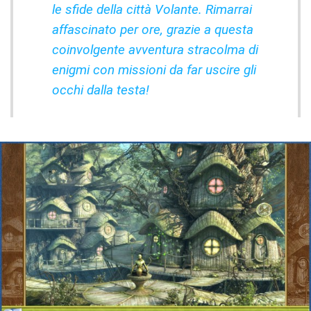
le sfide della città Volante. Rimarrai
affascinato per ore, grazie a questa
coinvolgente avventura stracolma di
enigmi con missioni da far uscire gli
occhi dalla testa!