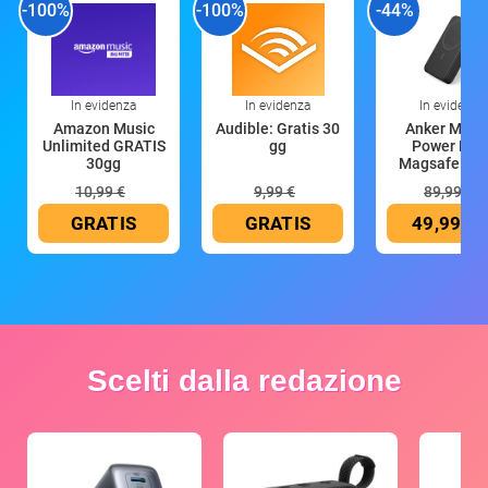
-100%
-100%
-44%
In evidenza
In evidenza
In evidenza
Amazon Music
Audible: Gratis 30
Anker Mag
Unlimited GRATIS
gg
Power Ban
30gg
Magsafe 10
mAh
10,99 €
9,99 €
89,99 €
GRATIS
GRATIS
49,99 €
Scelti dalla redazione