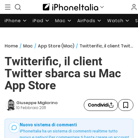
iPhone
iPad
Mac
AirPods
Watch
Home
/
Mac
/
App Store (Mac)
/
Twitterific, il client Twitter sbarca su Mac App Store
Twitterific, il client
Twitter sbarca su Mac
App Store
Giuseppe Migliorino
Condividi
10 Febbraio 2011
Nuovo sistema di commenti
iPhoneItalia ha un sistema di commenti realtime tutto
nuovo e nativo! Per commentare ti basta creare un account