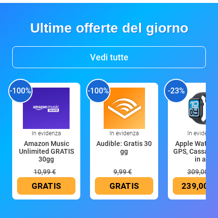
Ultime offerte del giorno
Vedi tutte
-100%
-100%
-23%
In evidenza
In evidenza
In evidenza
Amazon Music
Audible: Gratis 30
Apple Watch 
Unlimited GRATIS
gg
GPS, Cassa 4
30gg
in all
10,99 €
9,99 €
309,00 €
GRATIS
GRATIS
239,00 €