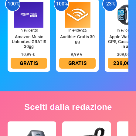
-100%
-100%
-23%
In evidenza
In evidenza
In evidenza
Amazon Music
Audible: Gratis 30
Apple Watch 
Unlimited GRATIS
gg
GPS, Cassa 4
30gg
in all
10,99 €
9,99 €
309,00 €
GRATIS
GRATIS
239,00 €
Scelti dalla redazione