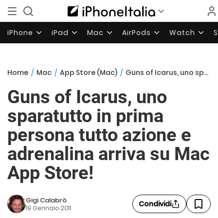
iPhone
iPad
Mac
AirPods
Watch
Home
/
Mac
/
App Store (Mac)
/
Guns of Icarus, uno sparatutto in prima persona tutto azione e adrenalina arriva su Mac App Store!
Guns of Icarus, uno
sparatutto in prima
persona tutto azione e
adrenalina arriva su Mac
App Store!
Gigi Calabrò
Condividi
19 Gennaio 2011