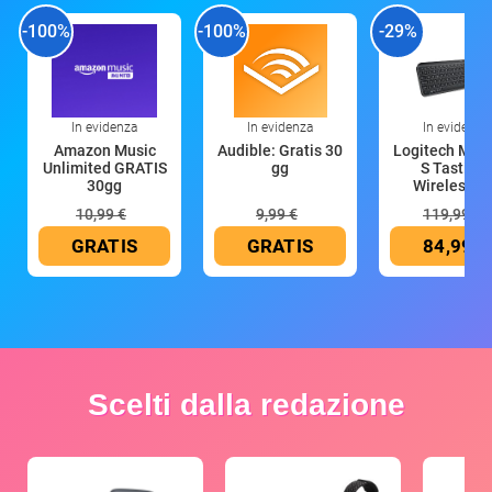
-100%
-100%
-29%
In evidenza
In evidenza
In evidenza
Amazon Music
Audible: Gratis 30
Logitech MX 
Unlimited GRATIS
gg
S Tastiera
30gg
Wireless (G
10,99 €
9,99 €
119,99 €
GRATIS
GRATIS
84,99 €
Scelti dalla redazione