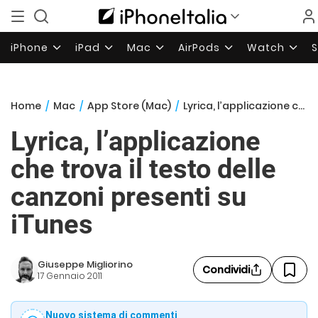
iPhone
iPad
Mac
AirPods
Watch
Home
/
Mac
/
App Store (Mac)
/
Lyrica, l’applicazione che trova il testo delle canzoni presenti su iTunes
Lyrica, l’applicazione
che trova il testo delle
canzoni presenti su
iTunes
Giuseppe Migliorino
Condividi
17 Gennaio 2011
Nuovo sistema di commenti