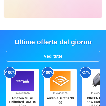
Ultime offerte del giorno
Vedi tutte
-100%
-100%
-27%
In evidenza
In evidenza
In evidenza
Amazon Music
Audible: Gratis 30
UGREEN Nex
Unlimited GRATIS
gg
65W Caricat
30gg
USB C Rica