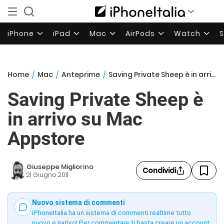
iPhone
iPad
Mac
AirPods
Watch
Home
/
Mac
/
Anteprime
/
Saving Private Sheep è in arrivo su Mac Appstore
Saving Private Sheep è
in arrivo su Mac
Appstore
Giuseppe Migliorino
Condividi
21 Giugno 2011
Nuovo sistema di commenti
iPhoneItalia ha un sistema di commenti realtime tutto
nuovo e nativo! Per commentare ti basta creare un account