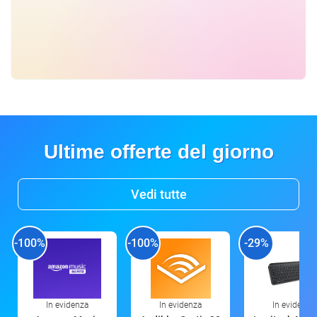
Ultime offerte del giorno
Vedi tutte
-100%
-100%
-29%
In evidenza
In evidenza
In evidenza