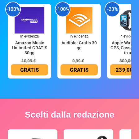
-100%
-100%
-23%
In evidenza
In evidenza
In evidenza
Amazon Music
Audible: Gratis 30
Apple Watch 
Unlimited GRATIS
gg
GPS, Cassa 4
30gg
in all
10,99 €
9,99 €
309,00 €
GRATIS
GRATIS
239,00 €
Scelti dalla redazione