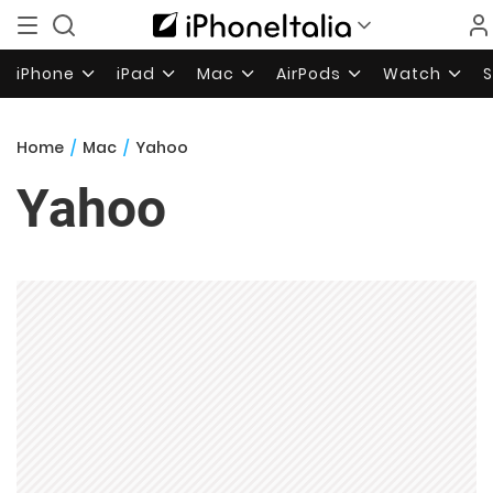
iPhone
iPad
Mac
AirPods
Watch
Home
/
Mac
/
Yahoo
Yahoo